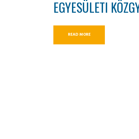
EGYESÜLETI KÖZG
READ MORE