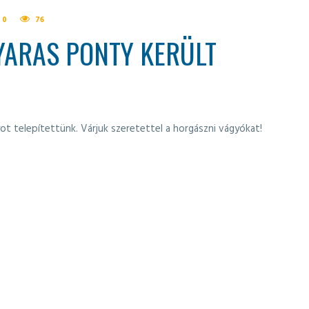
0
76
YARAS PONTY KERÜLT
t telepítettünk. Várjuk szeretettel a horgászni vágyókat!