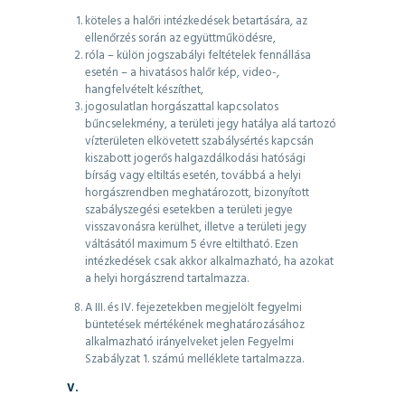
köteles a halőri intézkedések betartására, az
ellenőrzés során az együttműködésre,
róla – külön jogszabályi feltételek fennállása
esetén – a hivatásos halőr kép, video-,
hangfelvételt készíthet,
jogosulatlan horgászattal kapcsolatos
bűncselekmény, a területi jegy hatálya alá tartozó
vízterületen elkövetett szabálysértés kapcsán
kiszabott jogerős halgazdálkodási hatósági
bírság vagy eltiltás esetén, továbbá a helyi
horgászrendben meghatározott, bizonyított
szabályszegési esetekben a területi jegye
visszavonásra kerülhet, illetve a területi jegy
váltásától maximum 5 évre eltiltható. Ezen
intézkedések csak akkor alkalmazható, ha azokat
a helyi horgászrend tartalmazza.
A III. és IV. fejezetekben megjelölt fegyelmi
büntetések mértékének meghatározásához
alkalmazható irányelveket jelen Fegyelmi
Szabályzat 1. számú melléklete tartalmazza.
V.