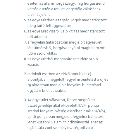
esetén az állami horgászjegy, míg horgászrendi
vétség esetén a területi engedély váltásának
tilalmát jelenti;
az egyesületben a tagsági jogok meghatározott
ideig tartó felfüggesztése;
az egyesület vizéről való kitiltás meghatározott
időtartamra;
a fegyelmi határozatban megjelölt egyesületi
létesítményből, horgásztanyáról maghatározott
időre szóló kitiltás;
az egyesületből meghatározott időre szóló
kizárás.
Indokolt esetben az előző pont b) és c)
alpontjában megjelölt fegyelmi büntetést a d) és
g) alpontban megjelölt fegyelmi büntetéssel
együtt is ki lehet szabni.
Az egyesület választott, illetve megbízott
tisztségviselője által elkövetett II/2/f. pontja
szerinti fegyelmi vétség esetében csak a III/1/b),
c), d) pontjaiban megjelölt fegyelmi büntetést
lehet kiszabni, valamint indítványozni lehet az
eljárás alá vont személy tisztségből való