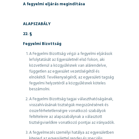
A fegyelmi eljárás megindítása
ALAPSZABÁLY
22. §
Fegyelmi Bizottság
A Fegyelmi Bizottság végzi a fegyelmi eljárások
lefolytatását az Egyesületnél első fokon, aki
közvetlenül a közgyűlésnek van alárendelve,
független az egyesület vezetőségétől és
elnökétől. Tevékenységéről, az egyesületi tagság
fegyelmi helyzetéről a közgyűlésnek köteles
beszámolni.
A Fegyelmi Bizottság tagjai választhatóságának,
visszahívásának tisztségük megszűnésének és
összeférhetetlenségre vonatkozó szabályok
feltételeire az alapszabálynak a választott
tisztségviselőkre vonatkozó pontjai az irányadók.
A fegyelmezés személyi hatálya az egyesületben
kiterjed az egyesülettel rendes és speciális