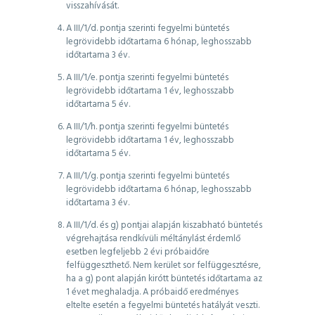
visszahívását.
A III/1/d. pontja szerinti fegyelmi büntetés
legrövidebb időtartama 6 hónap, leghosszabb
időtartama 3 év.
A III/1/e. pontja szerinti fegyelmi büntetés
legrövidebb időtartama 1 év, leghosszabb
időtartama 5 év.
A III/1/h. pontja szerinti fegyelmi büntetés
legrövidebb időtartama 1 év, leghosszabb
időtartama 5 év.
A III/1/g. pontja szerinti fegyelmi büntetés
legrövidebb időtartama 6 hónap, leghosszabb
időtartama 3 év.
A III/1/d. és g) pontjai alapján kiszabható büntetés
végrehajtása rendkívüli méltánylást érdemlő
esetben legfeljebb 2 évi próbaidőre
felfüggeszthető. Nem kerület sor felfüggesztésre,
ha a g) pont alapján kirótt büntetés időtartama az
1 évet meghaladja. A próbaidő eredményes
eltelte esetén a fegyelmi büntetés hatályát veszti.