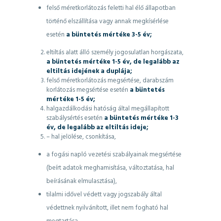
felső méretkorlátozás feletti hal élő állapotban
történő elszállítása vagy annak megkísérlése
esetén
a büntetés mértéke 3-5 év;
eltiltás alatt álló személy jogosulatlan horgászata,
a büntetés mértéke 1-5 év, de legalább az
eltiltás idejének a duplája;
felső méretkorlátozás megsértése, darabszám
korlátozás megsértése esetén
a büntetés
mértéke 1-5 év;
halgazdálkodási hatóság által megállapított
szabálysértés esetén
a büntetés mértéke 1-3
év, de legalább az eltiltás ideje;
– hal jelölése, csonkítása,
a fogási napló vezetési szabályainak megsértése
(beírt adatok meghamisítása, változtatása, hal
beírásának elmulasztása),
tilalmi idővel védett vagy jogszabály által
védettnek nyilvánított, illet nem fogható hal