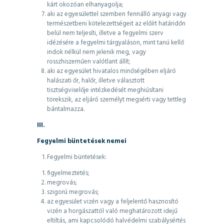
kárt okozóan elhanyagolja;
aki az egyesülettel szemben fennálló anyagi vagy
természetbeni kötelezettségeit az előírt határidőn
belül nem teljesíti, illetve a fegyelmi szerv
idézésére a fegyelmi tárgyaláson, mint tanú kellő
indok nélkül nem jelenik meg, vagy
rosszhiszeműen valótlant állít;
aki az egyesület hivatalos minőségében eljáró
halászati őr, halőr, illetve választott
tisztségviselője intézkedését meghiúsítani
törekszik, az eljáró személyt megsérti vagy tettleg
bántalmazza.
III.
Fegyelmi büntetések nemei
Fegyelmi büntetések:
figyelmeztetés;
megrovás;
szigorú megrovás;
az egyesület vizén vagy a feljelentő hasznosító
vizén a horgászattól való meghatározott idejű
eltiltás, ami kapcsolódó halvédelmi szabálysértés