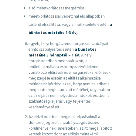
megtartása,
alsó méretkorlátozás megsértése,
méretkorlátozással védett hal élő állapotban
történő elszállítása, vagy annak kísérlete esetén
a
büntetés mértéke 1-3 év;
egyéb, helyi horgászrend horgászati szabályait
érintő szabálysértés esetén
a büntetés
mértéke 3 hónaptól – 1 év.
A helyi
horgászrendben meghatározott, a
területhasználatra és környezetvédelemre
vonatkozó előírások és a horgászetikai előírások
megszegése esetén az eltiltás alkalmazása
mérlegelés kérdése azzal, hogy nem haladhatja
meg az itt meghatározott mértéket, ugyanakkor
ez az eljárás nem helyettesíti indokolt esetben a
szakhatósági eljárás vagy feljelentés
kezdeményezését.
Az előző pontban megjelölt eljárásoknál a
döntésre jogosult a szabályszegés összes
körülményeinek ismeretében, az itt megállapított
keretek között dönt az eltiltás mértékéről.