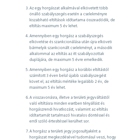
Az egy horgászat alkalmával elkövetett több
önálló szabályszegés esetén a cselekményre
kiszabható eltiltások időtartama összeadódik, de
eltiltás maximum 5 év lehet.
Amennyiben egy horgász a szabályszegés
elkövetése és szankcionálása után újra elköveti
bármelyik szankcionált cselekményt, a második
alkalommal az eltiltás az itt szabályozottak
duplájára, de maximum 5 évre emelkedik.
Amennyiben egy horgász a korábbi eltiltástól
számított 3 éven belül újabb szabályszegést
követ el, az eltiltás mértéke legalább 2 év, de
maximum 5 év lehet.
A visszavonásra, illetve a területi jegyváltástól
való eltiltásra minden esetben tényállást és
horgászrendi hivatkozást, valamint az eltiltás
időtartamát tartalmazó hivatalos döntéssel és
erről szóló értesítéssel kerülhet sor.
A horgász a területi jegy jogosultjaként a
horgászat megkezdésével tudomásul veszi, hogy