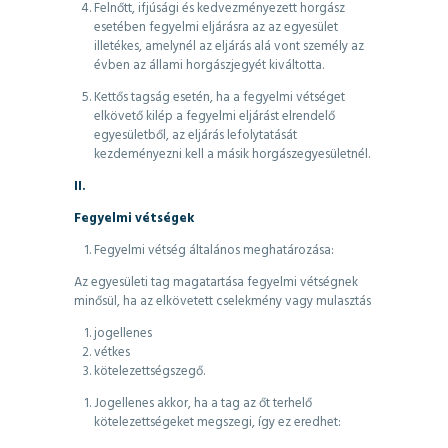
Felnőtt, ifjúsági és kedvezményezett horgász
esetében fegyelmi eljárásra az az egyesület
illetékes, amelynél az eljárás alá vont személy az
évben az állami horgászjegyét kiváltotta.
Kettős tagság esetén, ha a fegyelmi vétséget
elkövető kilép a fegyelmi eljárást elrendelő
egyesületből, az eljárás lefolytatását
kezdeményezni kell a másik horgászegyesületnél.
II.
Fegyelmi vétségek
Fegyelmi vétség általános meghatározása:
Az egyesületi tag magatartása fegyelmi vétségnek
minősül, ha az elkövetett cselekmény vagy mulasztás
jogellenes
vétkes
kötelezettségszegő.
Jogellenes akkor, ha a tag az őt terhelő
kötelezettségeket megszegi, így ez eredhet: