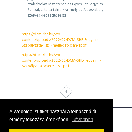
szabályokat részletesen az Egyesület Fegyelmi
Szabályzata tartalmazza, mely az Alapszabály
szerves kiegészítő része.
https://dcm-she.hu/wp-
content/uploads/2022/02/DCM-SHE-Fegyelmi-
Szabályzata-1.sz_.-melléklet-scan-1.pdf
https://dcm-she.hu/wp-
content/uploads/2022/02/DCM-SHE-Fegyelmi-
Szabályzata-scan-5-16-1.pdf
A Weboldal sütiket használ a felhasználói
élmény fokozása érdekében.
Bővebben
DCM Sporthorgász Egyesület © 2026. Az oldalon
található tartalom védelem alatt áll, felhasználása