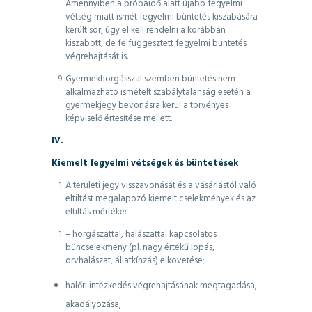
Amennyiben a próbaidő alatt újabb fegyelmi
vétség miatt ismét fegyelmi büntetés kiszabására
került sor, úgy el kell rendelni a korábban
kiszabott, de felfüggesztett fegyelmi büntetés
végrehajtását is.
Gyermekhorgásszal szemben büntetés nem
alkalmazható ismételt szabálytalanság esetén a
gyermekjegy bevonásra kerül a törvényes
képviselő értesítése mellett.
IV.
Kiemelt fegyelmi vétségek és büntetések
A területi jegy visszavonását és a vásárlástól való
eltiltást megalapozó kiemelt cselekmények és az
eltiltás mértéke:
– horgászattal, halászattal kapcsolatos
bűncselekmény (pl. nagy értékű lopás,
orvhalászat, állatkínzás) elkövetése;
halőri intézkedés végrehajtásának megtagadása,
akadályozása;