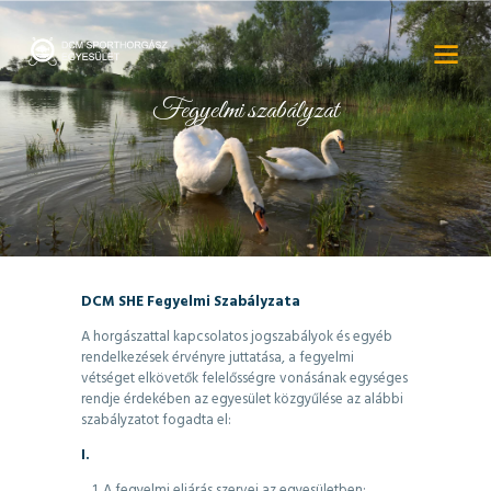
Fegyelmi szabályzat
DCM SHE Fegyelmi Szabályzata
A horgászattal kapcsolatos jogszabályok és egyéb
rendelkezések érvényre juttatása, a fegyelmi
vétséget elkövetők felelősségre vonásának egységes
rendje érdekében az egyesület közgyűlése az alábbi
szabályzatot fogadta el:
I.
A fegyelmi eljárás szervei az egyesületben: