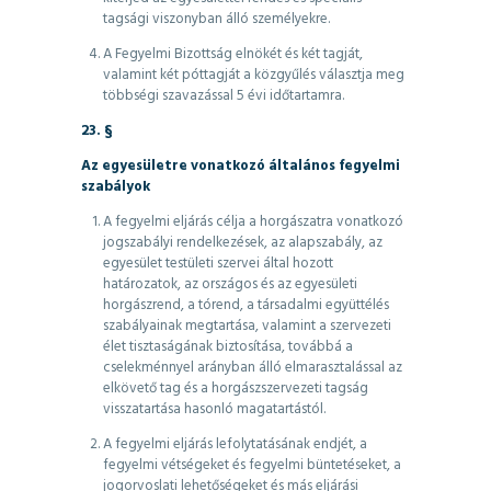
tagsági viszonyban álló személyekre.
A Fegyelmi Bizottság elnökét és két tagját,
valamint két póttagját a közgyűlés választja meg
többségi szavazással 5 évi időtartamra.
23. §
Az egyesületre vonatkozó általános fegyelmi
szabályok
A fegyelmi eljárás célja a horgászatra vonatkozó
jogszabályi rendelkezések, az alapszabály, az
egyesület testületi szervei által hozott
határozatok, az országos és az egyesületi
horgászrend, a tórend, a társadalmi együttélés
szabályainak megtartása, valamint a szervezeti
élet tisztaságának biztosítása, továbbá a
cselekménnyel arányban álló elmarasztalással az
elkövető tag és a horgászszervezeti tagság
visszatartása hasonló magatartástól.
A fegyelmi eljárás lefolytatásának endjét, a
fegyelmi vétségeket és fegyelmi büntetéseket, a
jogorvoslati lehetőségeket és más eljárási