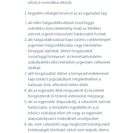
erkölcsi normákba ütközik.
Fegyelmi vétséget követ el az az egyesületi tag:
aki ellen halgazdálkodással összefüggő
szándékos bűncselekmény miatt az illetékes
szervek jogerős marasztaló határozatot hoztak;
aki halgazdálkodással kapcsolatos cselekményért
jogerősen halgazdálkodási vagy halvédelmi
bírsággal sújtottak, illetve horgászattal
összefüggő környezet- és természetvédelmi
szabálysértés elkövetésében jogerősen vétkesnek
találtak;
akit horgászattal, illetve a környezetvédelemmel
kapcsolatos jogszabályok megsértésében a
halászati őrök, ellenőrök tetten értek;
aki az egyesület által megszabott és közzétett
horgászrendi és tórendi előírásokat megszegi;
aki az egyesületi Alapszabály, a választott szervek
határozatai, a társadalmi együttélés és a jó
erkölcs szabályai ellen vét vagy az egyesület
alapszabályszerű működését veszélyezteti;
aki, mint választott vagy megbízott tisztségviselő
kötelességét felróható okból nem teljesíti, illetve