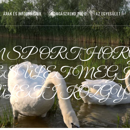
ÁRAK ÉS INFORMÁCIÓK
HORGÁSZREND 2026
AZ EGYESÜLET
 SPORTHOR
ESÜLET MEG
ÜLETI KÖZGY