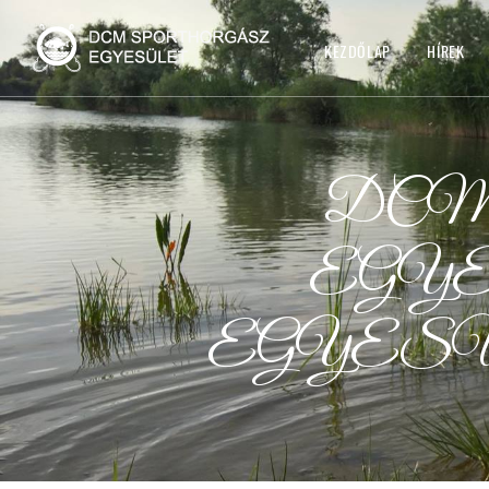
KEZDŐLAP
HÍREK
DCM
EGY
EGYES