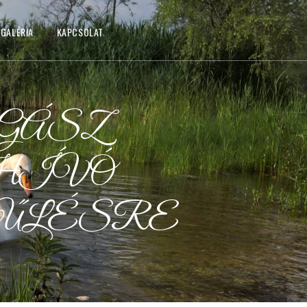
GALÉRIA
KAPCSOLAT
GÁSZ
HÍVÓ
ŰLÉSRE