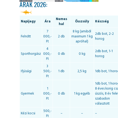
ÁRAK 2026:
Nemes
Napijegy
Ára
Összsúly
Készség
hal
7
8 kg (amiből
2db bot, 2-2
Felnőtt
000,-
2 db
maximum 1 kg
horog
Ft
apróhal)
4
2db bot, 1-1
Sporthorgász
000,-
0 db
0 kg
horog
Ft
3
Ifjúsági
500,-
1 db
2,5 kg
1db bot, 1 hor
Ft
1db bot, 1 horo
1
8 éves korig cs
Gyermek
000,-
0 db
1 kg egyéb
úszós, 8 év fele
Ft
szabadon
választott
500,-
Kézi kocsi
–
–
–
Ft