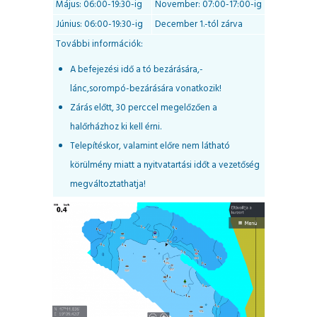
Május: 06:00-19:30-ig
November: 07:00-17:00-ig
Június: 06:00-19:30-ig
December 1.-tól zárva
További információk:
A befejezési idő a tó bezárására,-
lánc,sorompó-bezárására vonatkozik!
Zárás előtt, 30 perccel megelőzően a
halőrházhoz ki kell érni.
Telepítéskor, valamint előre nem látható
körülmény miatt a nyitvatartási időt a vezetőség
megváltoztathatja!