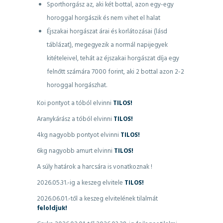
Sporthorgász az, aki két bottal, azon egy-egy
horoggal horgászik és nem vihet el halat
Éjszakai horgászat árai és korlátozásai (lásd
táblázat), megegyezik a normál napijegyek
kitételeivel, tehát az éjszakai horgászat díja egy
felnőtt számára 7000 forint, aki 2 bottal azon 2-2
horoggal horgászhat.
Koi pontyot a tóból elvinni
TILOS!
Aranykárász a tóból elvinni
TILOS!
4kg nagyobb pontyot elvinni
TILOS!
6kg nagyobb amurt elvinni
TILOS!
A súly határok a harcsára is vonatkoznak !
2026.05.31.-ig a keszeg elvitele
TILOS!
2026.06.01.-től a keszeg elvitelének tilalmát
feloldjuk!