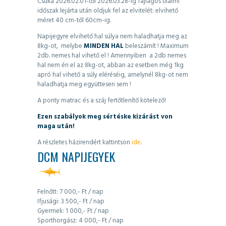
Csuka 2026.02.01-től 2026.03.28-ig fajlagos tilalmi
időszak lejárta után oldjuk fel az elvitelét: elvihető
méret 40 cm-től 60cm-ig.
Napijegyre elvihető hal súlya nem haladhatja meg az
8kg-ot, melybe
MINDEN HAL
beleszámít ! Maximum
2db. nemes hal vihető el ! Amennyiben
a 2db nemes
hal nem éri el az 8kg-ot, abban az esetben még 1kg
apró hal vihető a súly eléréséig, amelynél 8kg-ot nem
haladhatja meg együttesen sem !
A ponty matrac és a száj fertőtlenítő kötelező!
Ezen szabályok meg sértéske kizárást von
maga után!
A részletes házirendért kattintson
ide
.
DCM NAPIJEGYEK
Felnőtt: 7 000,- Ft / nap
Ifjusági: 3 500,- Ft / nap
Gyermek: 1 000,- Ft / nap
Sporthorgász: 4 000,- Ft / nap