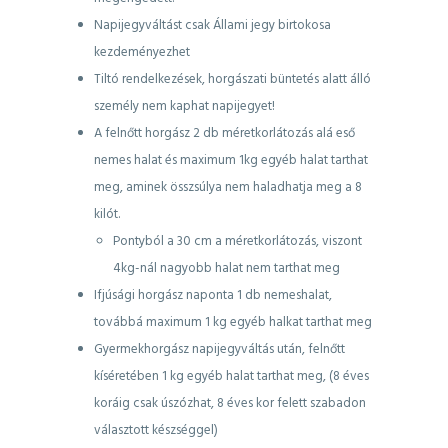
Napijegyváltást csak Állami jegy birtokosa
kezdeményezhet
Tiltó rendelkezések, horgászati büntetés alatt álló
személy nem kaphat napijegyet!
A felnőtt horgász 2 db méretkorlátozás alá eső
nemes halat és maximum 1kg egyéb halat tarthat
meg, aminek összsúlya nem haladhatja meg a 8
kilót.
Pontyból a 30 cm a méretkorlátozás, viszont
4kg-nál nagyobb halat nem tarthat meg
Ifjúsági horgász naponta 1 db nemeshalat,
továbbá maximum 1 kg egyéb halkat tarthat meg
Gyermekhorgász napijegyváltás után, felnőtt
kíséretében 1 kg egyéb halat tarthat meg, (8 éves
koráig csak úszózhat, 8 éves kor felett szabadon
választott készséggel)