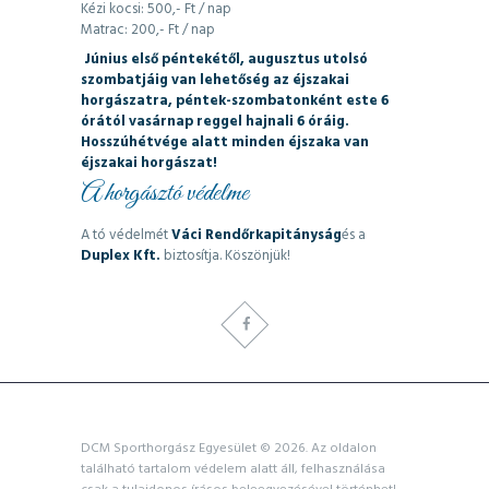
Kézi kocsi: 500,- Ft / nap
Matrac: 200,- Ft / nap
Június első péntekétől, augusztus utolsó
szombatjáig van lehetőség az éjszakai
horgászatra, péntek-szombatonként este 6
órától vasárnap reggel hajnali 6 óráig.
Hosszúhétvége alatt minden éjszaka van
éjszakai horgászat!
A horgásztó védelme
A tó védelmét
Váci Rendőrkapitányság
és a
Duplex Kft.
biztosítja. Köszönjük!
DCM Sporthorgász Egyesület © 2026. Az oldalon
található tartalom védelem alatt áll, felhasználása