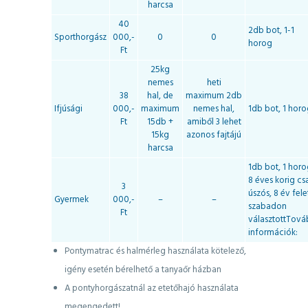
harcsa
40
2db bot, 1-1
Sporthorgász
000,-
0
0
horog
Ft
25kg
nemes
heti
38
hal, de
maximum 2db
Ifjúsági
000,-
maximum
nemes hal,
1db bot, 1 hor
Ft
15db +
amiből 3 lehet
15kg
azonos fajtájú
harcsa
1db bot, 1 horo
8 éves korig cs
3
úszós, 8 év fele
Gyermek
000,-
–
–
szabadon
Ft
választottTová
információk:
Pontymatrac és halmérleg használata kötelező,
igény esetén bérelhető a tanyaőr házban
A pontyhorgászatnál az etetőhajó használata
megengedett!