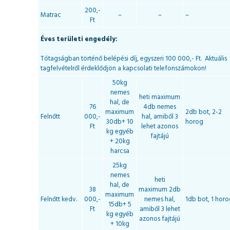
200,-
Matrac
–
–
–
Ft
Éves területi engedély:
Tótagságban történő belépési díj, egyszeri 100 000,- Ft. Aktuális
tagfelvételről érdeklődjön a kapcsolati telefonszámokon!
50kg
nemes
heti maximum
hal, de
76
4db nemes
maximum
2db bot, 2-2
Felnőtt
000,-
hal, amiből 3
30db+ 10
horog
Ft
lehet azonos
kg egyéb
fajtájú
+ 20kg
harcsa
25kg
nemes
heti
hal, de
38
maximum 2db
maximum
Felnőtt kedv.
000,-
nemes hal,
1db bot, 1 hor
15db+ 5
Ft
amiből 3 lehet
kg egyéb
azonos fajtájú
+ 10kg