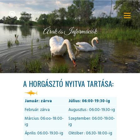
Árak és Információk
A HORGÁSZTÓ NYITVA TARTÁSA:
Január: zárva
Július: 06:00-19:30-ig
Február: zárva
Augusztus : 06:00-19:30-ig
Március: 06:oo-18:00-
Szeptember: 06:00-19:00-
ig
ig
Április: 06:00-19:30-ig
Október : 06:30-18:00-ig